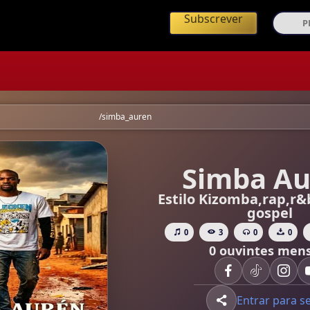
ing de Música Angolana
Subscrever
s AO - Simba Aurén
/simba_auren
Simba Au
Estilo Kizomba,rap,r&
gospel
0
3
0
0
0 ouvintes mens
Entrar para s