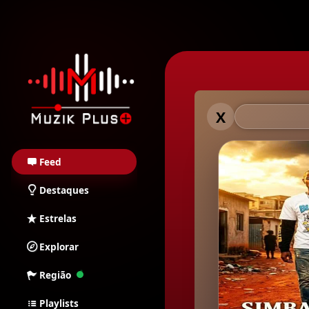
Muzik Plus AO - Stream
Muzik Plu
X
Feed
Destaques
Estrelas
Explorar
Região
Playlists