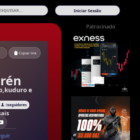
Iniciar Sessão
Patrocinado
Copiar link
rén
b,kuduro e
0
seguidores
ais
eguir