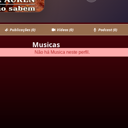
Publicações (0)
Vídeos (0)
Podcast (0)
Musicas
Não há Musica neste perfil.