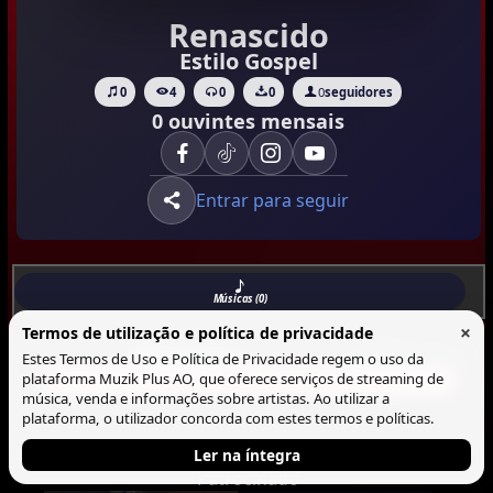
Renascido
Estilo Gospel
0
4
0
0
0
seguidores
0 ouvintes mensais
Entrar para seguir
Músicas (0)
×
Termos de utilização e política de privacidade
Musicas
Lista
Blocos
Estes Termos de Uso e Política de Privacidade regem o uso da
plataforma Muzik Plus AO, que oferece serviços de streaming de
Não há Musica neste perfil.
música, venda e informações sobre artistas. Ao utilizar a
plataforma, o utilizador concorda com estes termos e políticas.
Ler na íntegra
Patrocinado