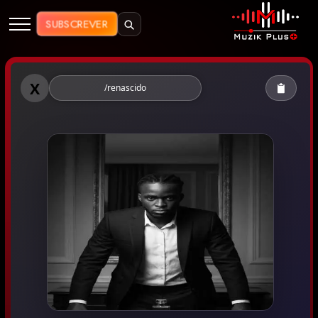
Muzik Plus AO - Streaming de Mú
SUBSCREVER
Muzik Plus AO - Renascido
X
/renascido