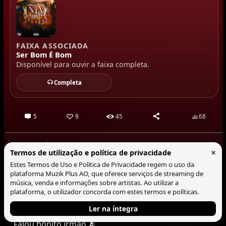
FAIXA ASSOCIADA
Ser Bom É Bom
Disponível para ouvir a faixa completa.
Completa
5
9
45
68
Comentários
5
×
Termos de utilização e política de privacidade
Estes Termos de Uso e Política de Privacidade regem o uso da
Entra na tua conta para comentar e responder
plataforma Muzik Plus AO, que oferece serviços de streaming de
nesta publicação.
música, venda e informações sobre artistas. Ao utilizar a
plataforma, o utilizador concorda com estes termos e políticas.
Dom Silencioso
Ler na íntegra
@dom-silencioso · 25/06/2026 02:00 · editado
Falou bonito irmão 🫂