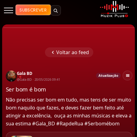
Muzik Plus AO - Streaming de Mú
SUBSCREVER
Voltar ao feed
Gala BD
Atualização
★
@Gala-BD · 20/05/2026 09:41
Ser bom é bom
Não precisas ser bom em tudo, mas tens de ser muito 
bom naquilo que fazes, e deves fazer bem feito até 
atingir a excelência,  ouça as minhas músicas e eleva a 
sua estima #Gala_BD #RapdeRua #Serbomébom