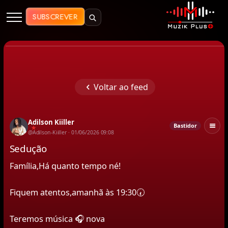
Muzik Plus AO - Streaming de Mú
SUBSCREVER
Voltar ao feed
Adilson Kiiller
Bastidor
★
@Adilson-Kiiller · 01/06/2026 09:08
Sedução
Família,Há quanto tempo né!
Fiquem atentos,amanhã às 19:30🕢 
Teremos música 🎧 nova