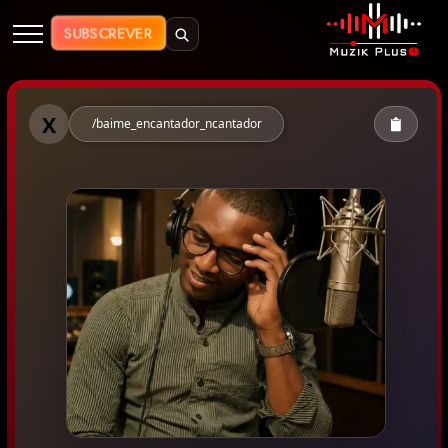
Muzik Plus AO - Streaming de Mú
SUBSCREVER
Muzik Plus AO - Baime Encantad
X
/baime_encantador_ncantador