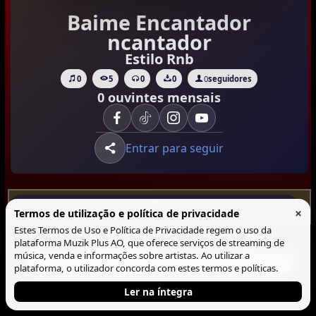
Baime Encantador
ncantador
Estilo Rnb
0
5
0
0
0
seguidores
0 ouvintes mensais
Entrar para seguir
×
Termos de utilização e política de privacidade
Músicas (0)
Estes Termos de Uso e Política de Privacidade regem o uso da
Musicas
plataforma Muzik Plus AO, que oferece serviços de streaming de
Lista
Blocos
música, venda e informações sobre artistas. Ao utilizar a
Não há Musica neste perfil.
plataforma, o utilizador concorda com estes termos e políticas.
Ler na íntegra