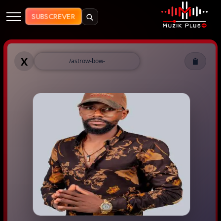
Muzik Plus AO - Streaming de Mú
SUBSCREVER
Muzik Plus AO - astrow bow
X
/astrow-bow-