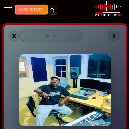
Muzik Plus AO - Streaming de Mú
SUBSCREVER
Muzik Plus AO - Xpro
X
/Xpro-