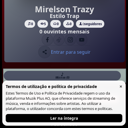
Mirelson Trazy
Estilo Trap
0
5
0
0
0
seguidores
0 ouvintes mensais
Entrar para seguir
Músicas (0)
×
Termos de utilização e política de privacidade
Musicas
Lista
Blocos
Estes Termos de Uso e Política de Privacidade regem o uso da
plataforma Muzik Plus AO, que oferece serviços de streaming de
Não há Musica neste perfil.
música, venda e informações sobre artistas. Ao utilizar a
plataforma, o utilizador concorda com estes termos e políticas.
Ler na íntegra
Patrocinado