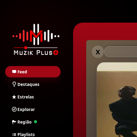
Muzik Plus AO - Stream
Muzik Plu
X
Feed
Destaques
Estrelas
Explorar
Região
Playlists