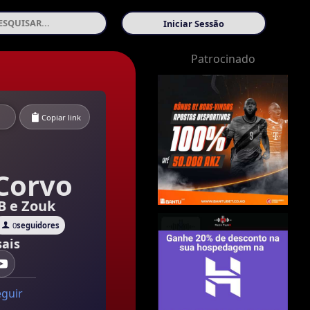
Iniciar Sessão
Patrocinado
Copiar link
Corvo
&B e Zouk
0
seguidores
ais
eguir