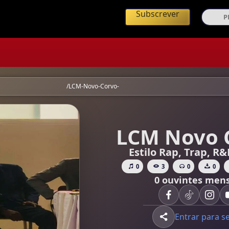
ing de Música Angolana
Subscrever
s AO - LCM Novo Corvo
/LCM-Novo-Corvo-
LCM Novo 
Estilo Rap, Trap, R
0
3
0
0
0 ouvintes mens
Entrar para s