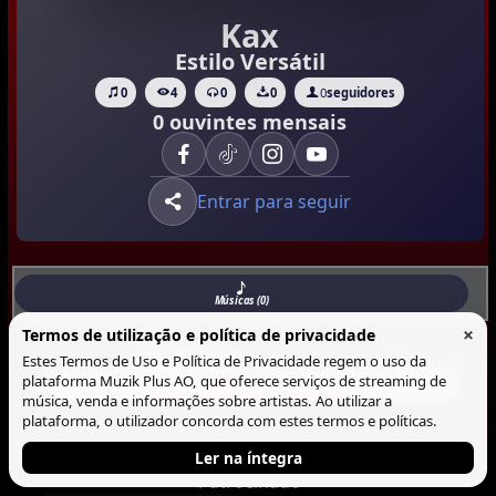
Kax
Estilo Versátil
0
4
0
0
0
seguidores
0 ouvintes mensais
Entrar para seguir
Músicas (0)
×
Termos de utilização e política de privacidade
Musicas
Lista
Blocos
Estes Termos de Uso e Política de Privacidade regem o uso da
plataforma Muzik Plus AO, que oferece serviços de streaming de
Não há Musica neste perfil.
música, venda e informações sobre artistas. Ao utilizar a
plataforma, o utilizador concorda com estes termos e políticas.
Ler na íntegra
Patrocinado