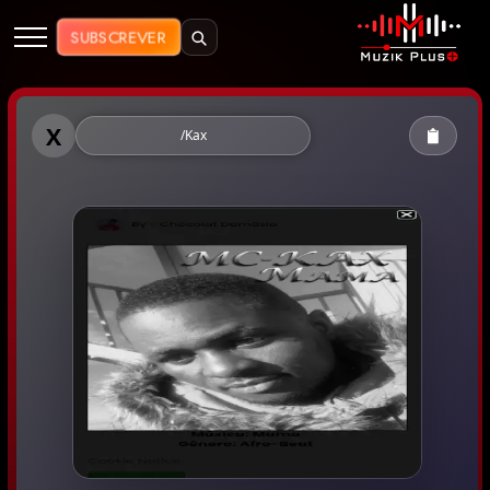
Muzik Plus AO - Streaming de Mú
SUBSCREVER
Muzik Plus AO - Kax
X
/Kax