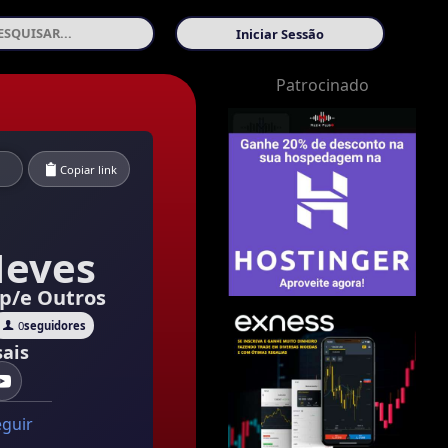
Iniciar Sessão
Patrocinado
Copiar link
Neves
ap/e Outros
0
seguidores
ais
eguir