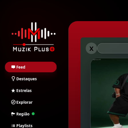
Muzik Plus AO - Stream
Muzik Plu
X
Feed
Destaques
Estrelas
Explorar
Região
Playlists