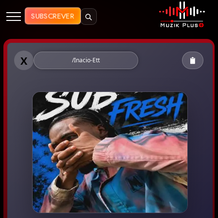
Muzik Plus AO - Streaming de Mú
SUBSCREVER
Muzik Plus AO - Inácio Ett
X
/Inacio-Ett