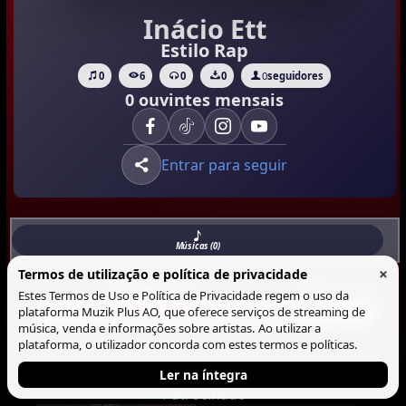
Inácio Ett
Estilo Rap
0
6
0
0
0
seguidores
0 ouvintes mensais
Entrar para seguir
Músicas (0)
×
Termos de utilização e política de privacidade
Musicas
Lista
Blocos
Estes Termos de Uso e Política de Privacidade regem o uso da
plataforma Muzik Plus AO, que oferece serviços de streaming de
Não há Musica neste perfil.
música, venda e informações sobre artistas. Ao utilizar a
plataforma, o utilizador concorda com estes termos e políticas.
Ler na íntegra
Patrocinado