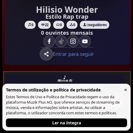
Hilisio Wonder
Estilo Rap trap
0
22
0
0
0
seguidores
0 ouvintes mensais
Entrar para seguir
Músicas (0)
×
Termos de utilização e política de privacidade
Musicas
Lista
Blocos
Estes Termos de Uso e Política de Privacidade regem o uso da
plataforma Muzik Plus AO, que oferece serviços de streaming de
Não há Musica neste perfil.
música, venda e informações sobre artistas. Ao utilizar a
plataforma, o utilizador concorda com estes termos e políticas.
Ler na íntegra
Patrocinado