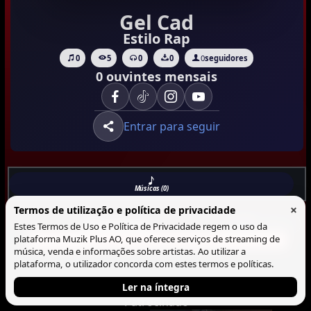
Gel Cad
Estilo Rap
0
5
0
0
0
seguidores
0 ouvintes mensais
Entrar para seguir
Músicas (0)
×
Termos de utilização e política de privacidade
Musicas
Lista
Blocos
Estes Termos de Uso e Política de Privacidade regem o uso da
plataforma Muzik Plus AO, que oferece serviços de streaming de
Não há Musica neste perfil.
música, venda e informações sobre artistas. Ao utilizar a
plataforma, o utilizador concorda com estes termos e políticas.
Ler na íntegra
Patrocinado