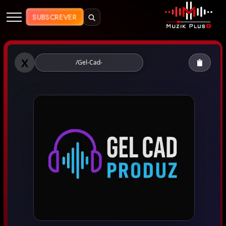
Muzik Plus AO - Streaming de Mú
SUBSCREVER
Muzik Plus AO - Gel Cad
X
/Gel-Cad-