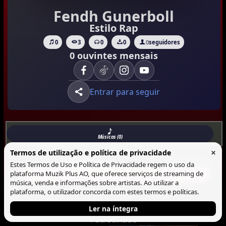
Fendh Gunerboll
Estilo Rap
0
3
0
0
0
seguidores
0 ouvintes mensais
Entrar para seguir
Músicas (0)
×
Termos de utilização e política de privacidade
Musicas
Lista
Blocos
Estes Termos de Uso e Política de Privacidade regem o uso da
plataforma Muzik Plus AO, que oferece serviços de streaming de
Não há Musica neste perfil.
música, venda e informações sobre artistas. Ao utilizar a
plataforma, o utilizador concorda com estes termos e políticas.
Ler na íntegra
Patrocinado