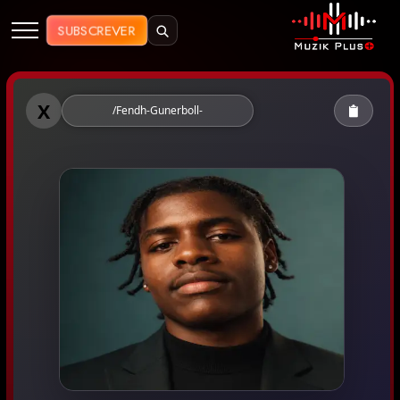
Muzik Plus AO - Streaming de Mú
SUBSCREVER
Muzik Plus AO - Fendh Gunerboll
X
/Fendh-Gunerboll-