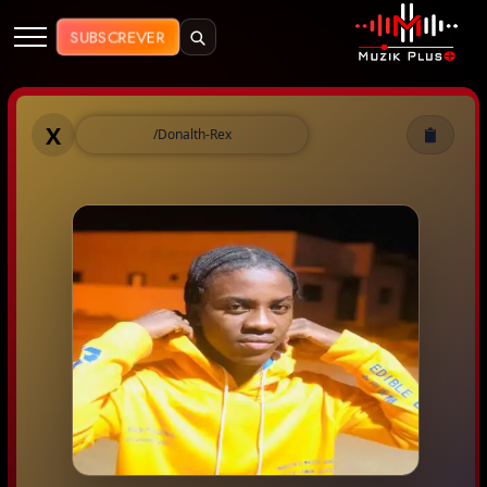
Muzik Plus AO - Streaming de Mú
SUBSCREVER
Muzik Plus AO - Donalth Rex
X
/Donalth-Rex