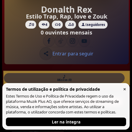
Donalth Rex
Estilo Trap, Rap, love e Zouk
0
4
0
0
0
seguidores
0 ouvintes mensais
Entrar para seguir
Músicas (0)
×
Termos de utilização e política de privacidade
Musicas
Lista
Blocos
Estes Termos de Uso e Política de Privacidade regem o uso da
plataforma Muzik Plus AO, que oferece serviços de streaming de
Não há Musica neste perfil.
música, venda e informações sobre artistas. Ao utilizar a
plataforma, o utilizador concorda com estes termos e políticas.
Ler na íntegra
Patrocinado