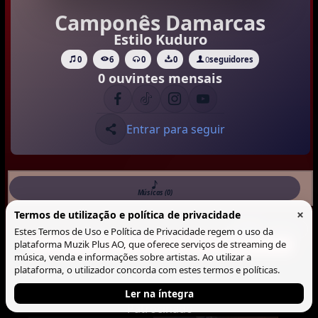
Camponês Damarcas
Estilo Kuduro
0
6
0
0
0
seguidores
0 ouvintes mensais
Entrar para seguir
Músicas (0)
×
Termos de utilização e política de privacidade
Musicas
Lista
Blocos
Estes Termos de Uso e Política de Privacidade regem o uso da
plataforma Muzik Plus AO, que oferece serviços de streaming de
Não há Musica neste perfil.
música, venda e informações sobre artistas. Ao utilizar a
plataforma, o utilizador concorda com estes termos e políticas.
Ler na íntegra
Patrocinado