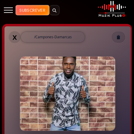
Muzik Plus AO - Streaming de Mú
SUBSCREVER
Muzik Plus AO - Camponês Dama
X
/Campones-Damarcas