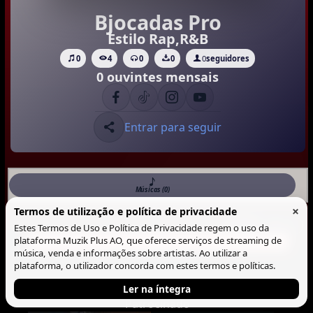
Bjocadas Pro
Estilo Rap,R&B
0
4
0
0
0
seguidores
0 ouvintes mensais
Entrar para seguir
Músicas (0)
×
Termos de utilização e política de privacidade
Musicas
Lista
Blocos
Estes Termos de Uso e Política de Privacidade regem o uso da
plataforma Muzik Plus AO, que oferece serviços de streaming de
Não há Musica neste perfil.
música, venda e informações sobre artistas. Ao utilizar a
plataforma, o utilizador concorda com estes termos e políticas.
Ler na íntegra
Patrocinado