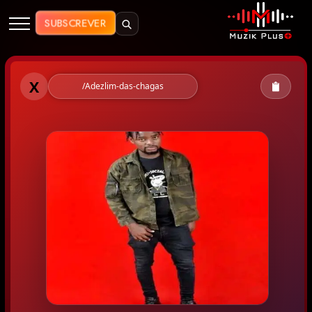
Muzik Plus AO - Streaming de Mú
SUBSCREVER
Muzik Plus AO - Adezlim das cha
X
/Adezlim-das-chagas