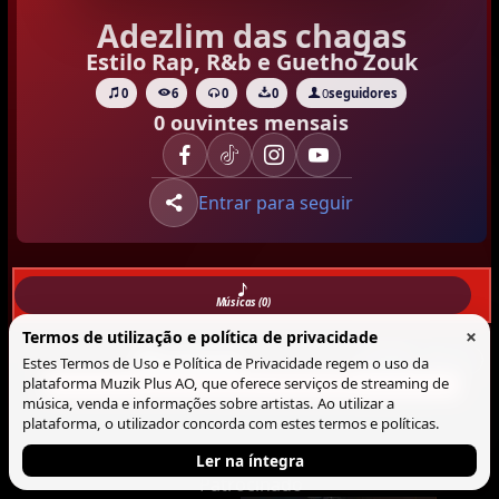
Adezlim das chagas
Estilo Rap, R&b e Guetho Zouk
0
6
0
0
0
seguidores
0 ouvintes mensais
Entrar para seguir
Músicas (0)
×
Termos de utilização e política de privacidade
Musicas
Lista
Blocos
Estes Termos de Uso e Política de Privacidade regem o uso da
plataforma Muzik Plus AO, que oferece serviços de streaming de
Não há Musica neste perfil.
música, venda e informações sobre artistas. Ao utilizar a
plataforma, o utilizador concorda com estes termos e políticas.
Ler na íntegra
Patrocinado