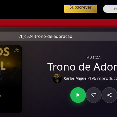
ing de Música Angolana
Subscrever
/t_c524-trono-de-adoracao
MÚSICA
Trono de Ado
•
196 reproduç
Carlos Miguel