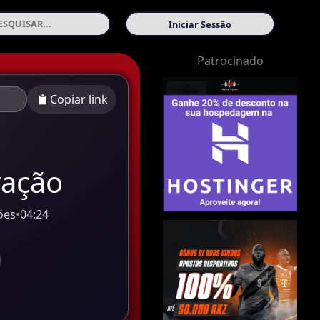
Iniciar Sessão
Patrocinado
Copiar link
ração
ões
•
04:24