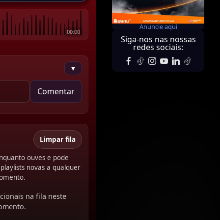
Anuncie aqui
00:00
Siga-nos nas nossas
redes sociais:
▼
Comentar
Limpar fila
 enquanto ouves e pode
playlists novas a qualquer
omento.
cionais na fila neste
omento.