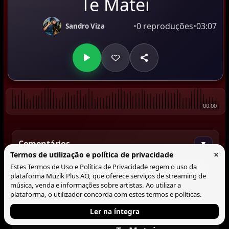
Te Matei
•
0 reproduções
•
03:07
Sandro Viza
00:00
Comentários
▼
×
Termos de utilização e política de privacidade
Estes Termos de Uso e Política de Privacidade regem o uso da
Comentar
plataforma Muzik Plus AO, que oferece serviços de streaming de
música, venda e informações sobre artistas. Ao utilizar a
plataforma, o utilizador concorda com estes termos e políticas.
Ler na íntegra
Tocando agora