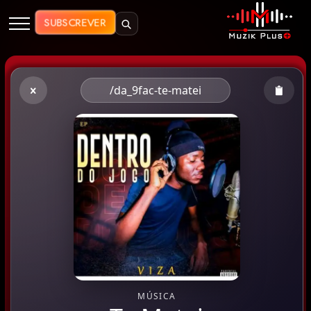
Muzik Plus AO - Streaming de Mú
SUBSCREVER
/da_9fac-te-matei
MÚSICA