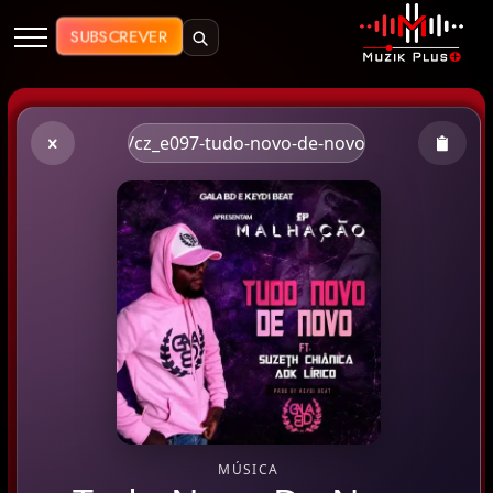
Muzik Plus AO - Streaming de Mú
SUBSCREVER
/cz_e097-tudo-novo-de-novo
MÚSICA