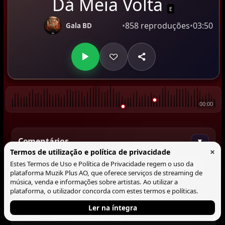
Dá Meia Volta
E
•
858 reproduções
•
03:50
Gala BD
00:00
Comentários
▼
×
Termos de utilização e política de privacidade
Estes Termos de Uso e Política de Privacidade regem o uso da
Comentar
plataforma Muzik Plus AO, que oferece serviços de streaming de
música, venda e informações sobre artistas. Ao utilizar a
plataforma, o utilizador concorda com estes termos e políticas.
@Marcos pares
Mau 💥💥💥💥
02:05
Ler na íntegra
@Marcos pares
💯
02:39