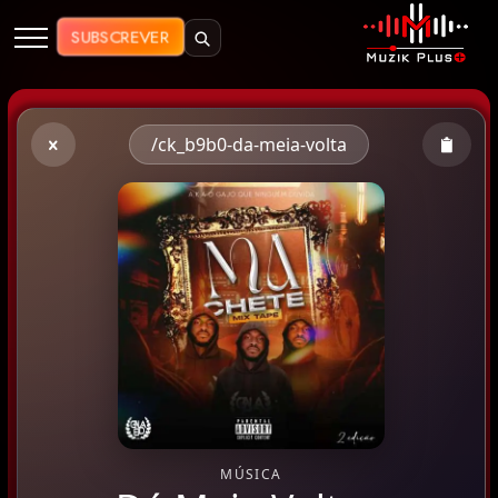
Muzik Plus AO - Streaming de Mú
SUBSCREVER
/ck_b9b0-da-meia-volta
MÚSICA