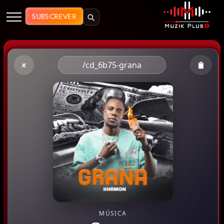
Muzik Plus AO - Streaming de Mú
SUBSCREVER
/cd_6b75-grana
MÚSICA