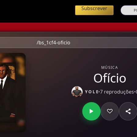
ing de Música Angolana
Subscrever
/bs_1cf4-oficio
MÚSICA
Ofício
•
7 reproduções
•
Y O L E