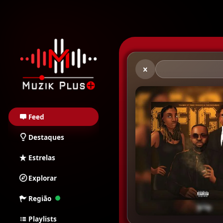
Muzik Plus AO - Stream
Feed
Destaques
Estrelas
Explorar
Região
Playlists