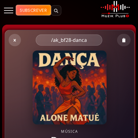
Muzik Plus AO - Streaming de Mú
SUBSCREVER
/ak_bf28-danca
MÚSICA