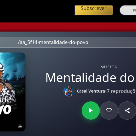
ing de Música Angolana
Subscrever
/aa_5f14-mentalidade-do-povo
MÚSICA
Mentalidade do
•
7 reproduçõ
Casal Ventura