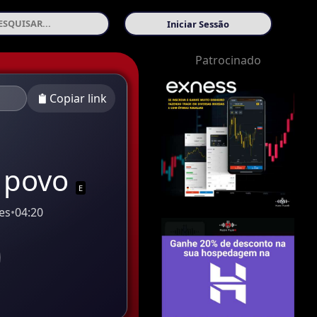
Iniciar Sessão
Patrocinado
Copiar link
 povo
E
es
•
04:20