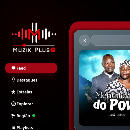
Muzik Plus AO - Stream
Feed
Destaques
Estrelas
Explorar
Região
Playlists