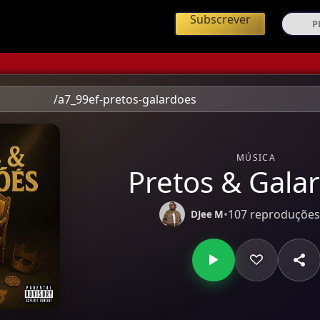
ing de Música Angolana
Subscrever
/a7_99ef-pretos-galardoes
MÚSICA
Pretos & Gala
•
107 reproduçõe
DJee M