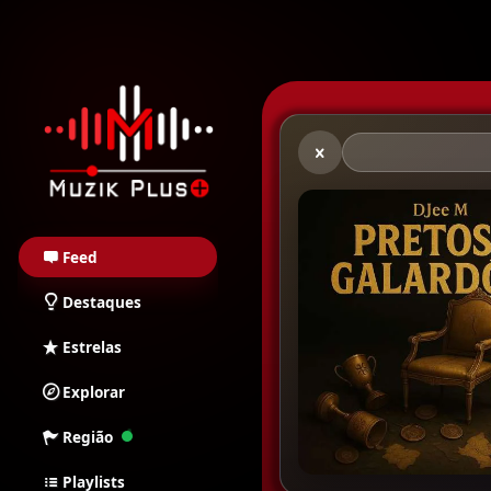
Muzik Plus AO - Stream
Feed
Destaques
Estrelas
Explorar
Região
Playlists