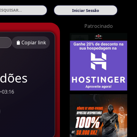
Iniciar Sessão
Patrocinado
Copiar link
rdões
s
•
03:16