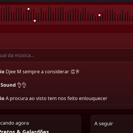
io
Djee M sempre a considerar 👏🥂
 Sound
👌👌
io
A procura ao visto tem nos feito enlouquecer
ocando agora
A seguir
Pretos & Galardões