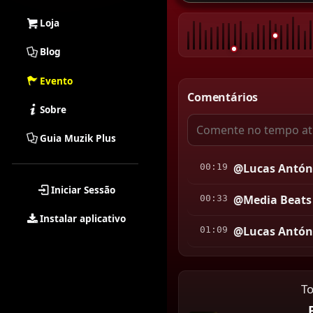
Loja
Blog
Evento
Comentários
Sobre
Guia Muzik Plus
@Lucas Antón
00:19
Iniciar Sessão
@Media Beats
00:33
Instalar aplicativo
@Lucas Antón
01:09
T