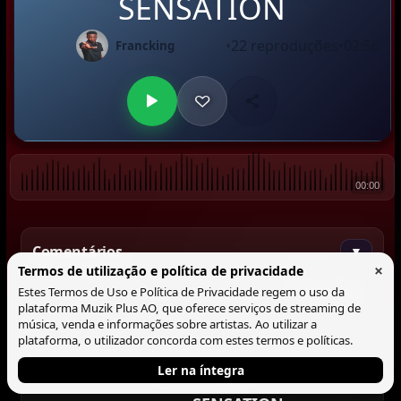
SENSATION
•
22 reproduções
•
02:56
Francking
00:00
Comentários
▼
×
Termos de utilização e política de privacidade
Estes Termos de Uso e Política de Privacidade regem o uso da
Comentar
plataforma Muzik Plus AO, que oferece serviços de streaming de
música, venda e informações sobre artistas. Ao utilizar a
plataforma, o utilizador concorda com estes termos e políticas.
Ler na íntegra
Tocando agora