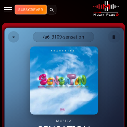
Muzik Plus AO - Streaming de Mú
SUBSCREVER
/a6_3109-sensation
MÚSICA