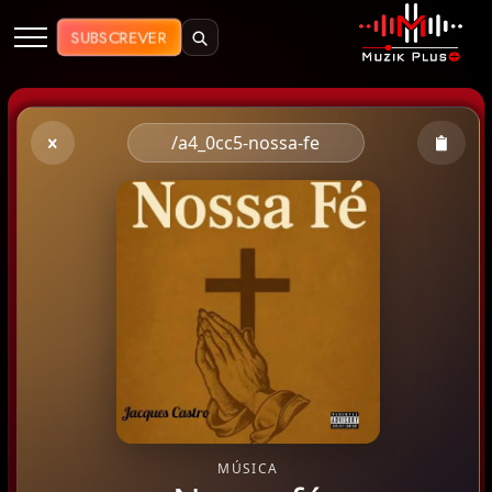
Muzik Plus AO - Streaming de Mú
SUBSCREVER
/a4_0cc5-nossa-fe
MÚSICA