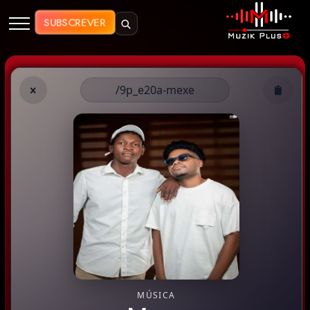
Muzik Plus AO - Streaming de Mú
SUBSCREVER
/9p_e20a-mexe
MÚSICA