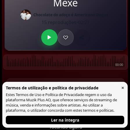
Mexe
•
Chocolate do adoço é Americano Degue
15 reproduções
•
02:21
00:00
Comentários
▼
×
Termos de utilização e política de privacidade
Estes Termos de Uso e Política de Privacidade regem o uso da
Comentar
plataforma Muzik Plus AO, que oferece serviços de streaming de
música, venda e informações sobre artistas. Ao utilizar a
plataforma, o utilizador concorda com estes termos e políticas.
Ler na íntegra
Tocando agora