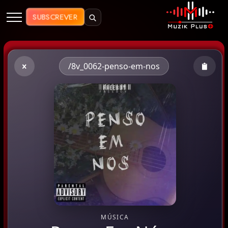
Muzik Plus AO - Streaming de Mú
SUBSCREVER
/8v_0062-penso-em-nos
MÚSICA