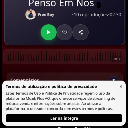
Penso Em Nós
E
•
10 reproduções
•
02:30
Free Boy
00:00
Comentários
▼
×
Termos de utilização e política de privacidade
Estes Termos de Uso e Política de Privacidade regem o uso da
Comentar
plataforma Muzik Plus AO, que oferece serviços de streaming de
música, venda e informações sobre artistas. Ao utilizar a
plataforma, o utilizador concorda com estes termos e políticas.
Ler na íntegra
Tocando agora