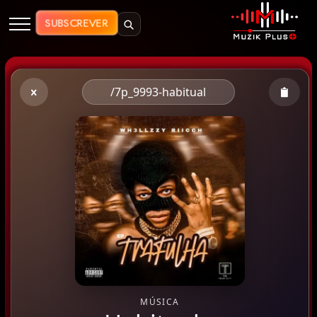
Muzik Plus AO - Streaming de Mú
SUBSCREVER
/7p_9993-habitual
MÚSICA