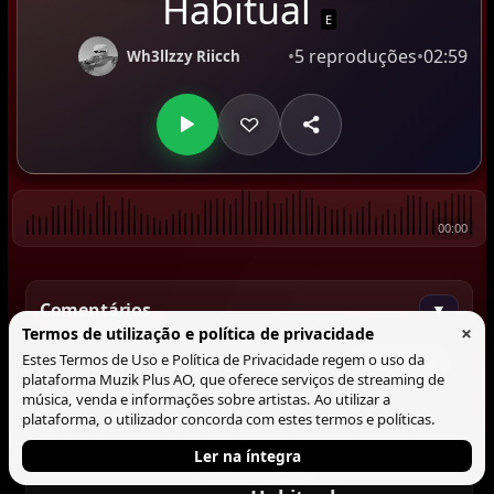
Habitual
E
•
5 reproduções
•
02:59
Wh3llzzy Riicch
00:00
Comentários
▼
×
Termos de utilização e política de privacidade
Estes Termos de Uso e Política de Privacidade regem o uso da
Comentar
plataforma Muzik Plus AO, que oferece serviços de streaming de
música, venda e informações sobre artistas. Ao utilizar a
plataforma, o utilizador concorda com estes termos e políticas.
Ler na íntegra
Tocando agora