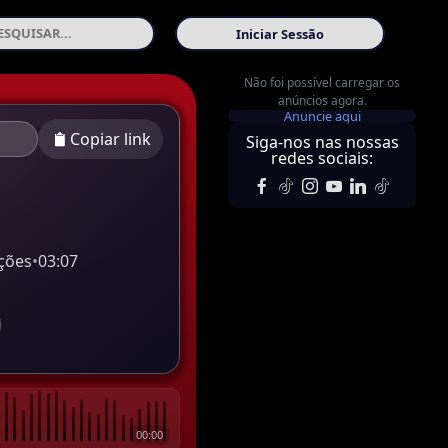
Iniciar Sessão
Não foi possível carregar os
anúncios agora.
Anuncie aqui
Copiar link
Siga-nos nas nossas
redes sociais:
ções
•
03:07
00:00