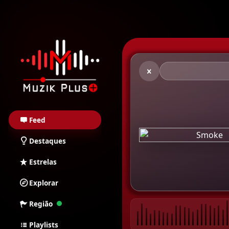
Muzik Plus AO - Stream
Feed
Destaques
Estrelas
Explorar
Região
Playlists