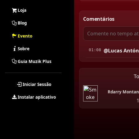
Loja
Comentários
Blog
Evento
Sobre
@Lucas Antón
01:08
Guia Muzik Plus
T
Iniciar Sessão
Rdarry Monta
Instalar aplicativo