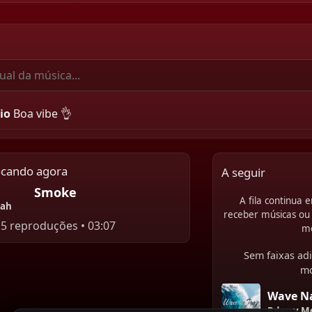
io
Boa vibe 👌
ocando agora
A seguir
Smoke
A fila continua
nah
receber músicas ou 
15 reproduções • 03:07
m
Sem faixas adi
m
Wave Na
Rdarry M