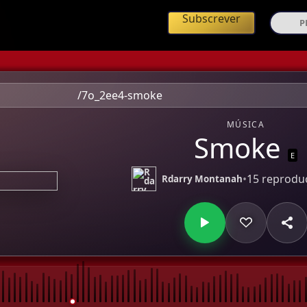
ing de Música Angolana
Subscrever
/7o_2ee4-smoke
MÚSICA
Smoke
E
•
15 reprodu
Rdarry Montanah