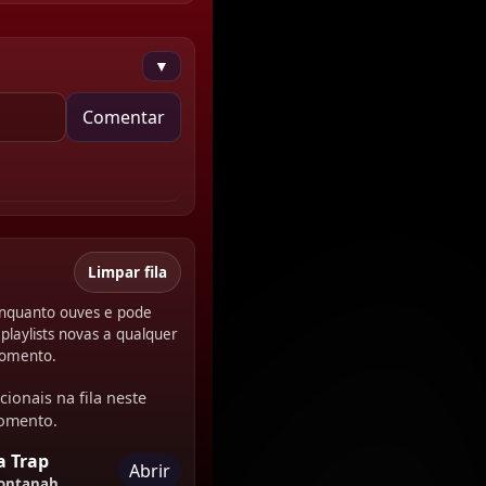
▼
Comentar
Limpar fila
 enquanto ouves e pode
playlists novas a qualquer
omento.
cionais na fila neste
omento.
 Trap
Abrir
ontanah