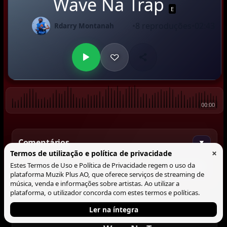
Wave Na Trap
E
•
8 reproduções
•
02:43
Rdarry Montanah
00:00
Comentários
▼
×
Termos de utilização e política de privacidade
Estes Termos de Uso e Política de Privacidade regem o uso da
Comentar
plataforma Muzik Plus AO, que oferece serviços de streaming de
música, venda e informações sobre artistas. Ao utilizar a
plataforma, o utilizador concorda com estes termos e políticas.
Ler na íntegra
Tocando agora