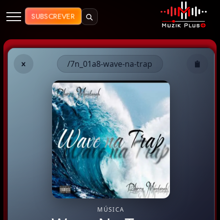
Muzik Plus AO - Streaming de Mú
SUBSCREVER
/7n_01a8-wave-na-trap
MÚSICA