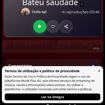
Bateu saudade
E
•
4 reproduções
•
03:44
T3slla 4pf
00:00
Comentários
▼
×
Termos de utilização e política de privacidade
Estes Termos de Uso e Política de Privacidade regem o uso da
Comentar
plataforma Muzik Plus AO, que oferece serviços de streaming de
música, venda e informações sobre artistas. Ao utilizar a
plataforma, o utilizador concorda com estes termos e políticas.
Ler na íntegra
Tocando agora