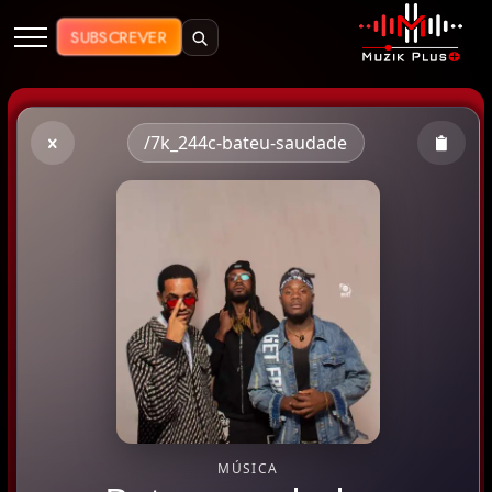
Muzik Plus AO - Streaming de Mú
SUBSCREVER
/7k_244c-bateu-saudade
MÚSICA