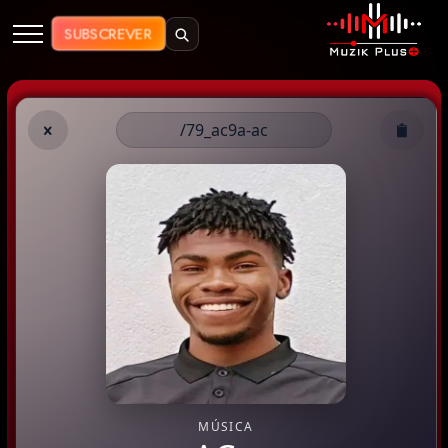
Muzik Plus AO - Streaming de Mú
SUBSCREVER
/79_ac9a-ac
MÚSICA