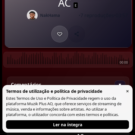
AC
E
•
7 reproduções
•
03:57
NakHama
00:00
Comentários
▼
×
Termos de utilização e política de privacidade
Estes Termos de Uso e Política de Privacidade regem o uso da
Comentar
plataforma Muzik Plus AO, que oferece serviços de streaming de
música, venda e informações sobre artistas. Ao utilizar a
plataforma, o utilizador concorda com estes termos e políticas.
Ler na íntegra
Tocando agora