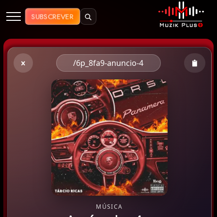
Muzik Plus AO - Streaming de Mú
SUBSCREVER
/6p_8fa9-anuncio-4
MÚSICA