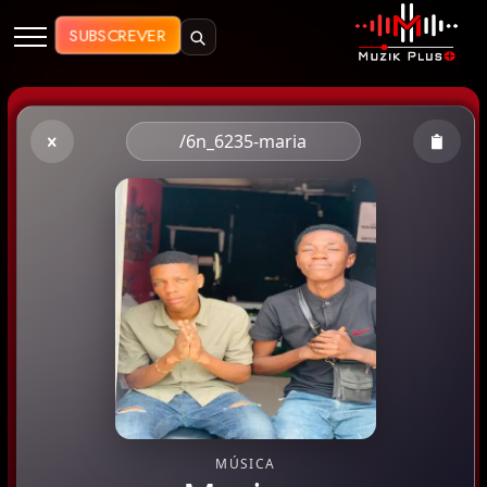
Muzik Plus AO - Streaming de Mú
SUBSCREVER
/6n_6235-maria
MÚSICA