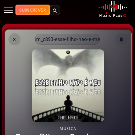
Muzik Plus AO - Streaming de Mú
SUBSCREVER
/6m_c893-esse-filho-nao-e-meu
MÚSICA