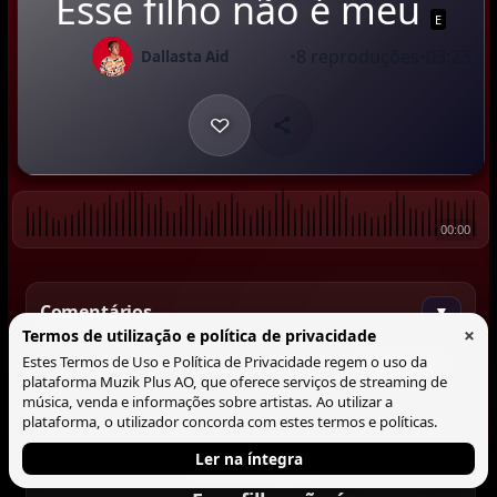
Esse filho não é meu
E
•
8 reproduções
•
03:23
Dallasta Aid
00:00
Comentários
▼
×
Termos de utilização e política de privacidade
Estes Termos de Uso e Política de Privacidade regem o uso da
Comentar
plataforma Muzik Plus AO, que oferece serviços de streaming de
música, venda e informações sobre artistas. Ao utilizar a
plataforma, o utilizador concorda com estes termos e políticas.
Ler na íntegra
Tocando agora