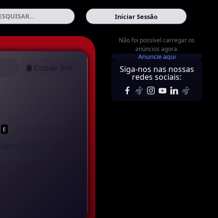
Iniciar Sessão
Não foi possível carregar os
anúncios agora.
Anuncie aqui
Copiar link
Siga-nos nas nossas
redes sociais:
R
E
ções
•
02:52