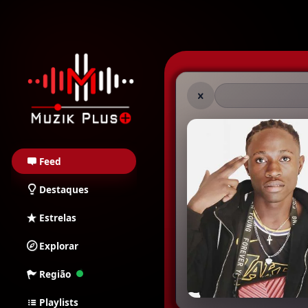
Muzik Plus AO - Stream
Feed
Destaques
Estrelas
Explorar
Região
Playlists