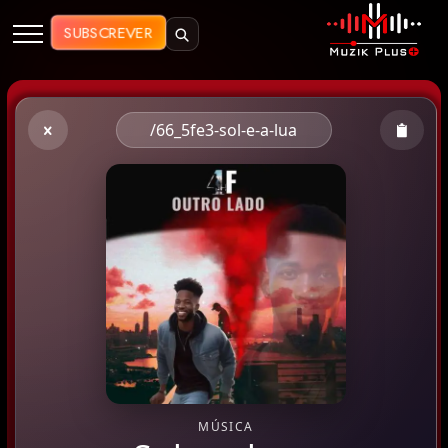
Muzik Plus AO - Streaming de Mú
SUBSCREVER
/66_5fe3-sol-e-a-lua
MÚSICA