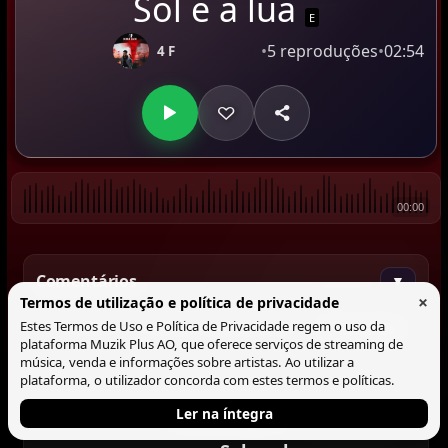
Sol e a lua
E
•
5 reproduções
•
02:54
4 F
00:00
Comentários
▼
×
Termos de utilização e política de privacidade
Estes Termos de Uso e Política de Privacidade regem o uso da
Comentar
plataforma Muzik Plus AO, que oferece serviços de streaming de
música, venda e informações sobre artistas. Ao utilizar a
plataforma, o utilizador concorda com estes termos e políticas.
Ler na íntegra
Tocando agora