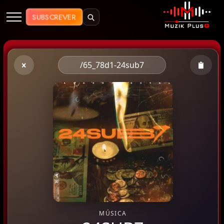
Muzik Plus AO - Streaming de Mú
SUBSCREVER
/65_78d1-24sub7
MÚSICA