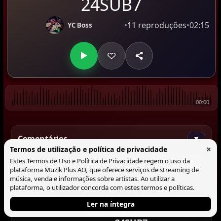
24SUB7
•
11 reproduções
•
02:15
YC Boss
00:00
Comentários
▼
×
Termos de utilização e política de privacidade
Estes Termos de Uso e Política de Privacidade regem o uso da
Comentar
plataforma Muzik Plus AO, que oferece serviços de streaming de
música, venda e informações sobre artistas. Ao utilizar a
plataforma, o utilizador concorda com estes termos e políticas.
Ler na íntegra
Tocando agora