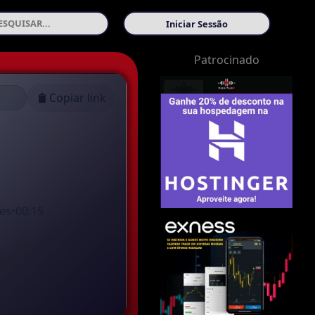
Iniciar Sessão
Patrocinado
Copiar link
es
•
00:15