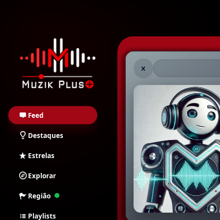
Muzik Plus AO - Stream
Feed
Destaques
Estrelas
Explorar
Região
Playlists