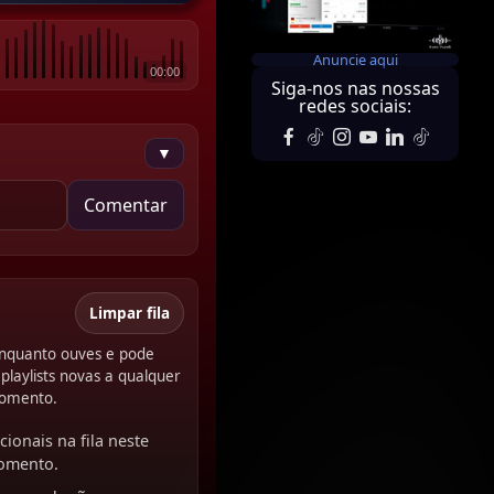
Anuncie aqui
00:00
Siga-nos nas nossas
redes sociais:
▼
Comentar
Limpar fila
 enquanto ouves e pode
playlists novas a qualquer
omento.
cionais na fila neste
omento.