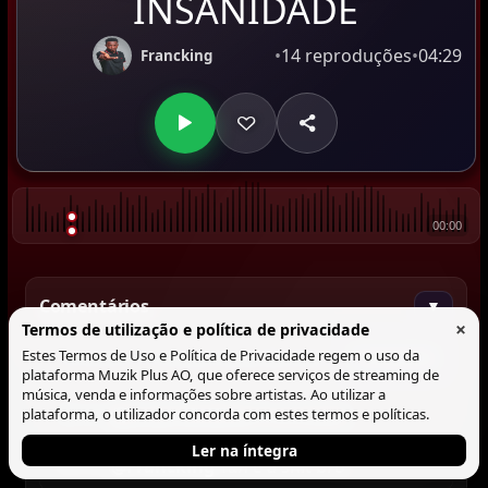
INSANIDADE
•
14 reproduções
•
04:29
Francking
00:00
Comentários
▼
×
Termos de utilização e política de privacidade
Estes Termos de Uso e Política de Privacidade regem o uso da
Comentar
plataforma Muzik Plus AO, que oferece serviços de streaming de
música, venda e informações sobre artistas. Ao utilizar a
plataforma, o utilizador concorda com estes termos e políticas.
@Lucas António
Insanidade
00:34
Ler na íntegra
@Francking
Yah é a shit bro
00:34