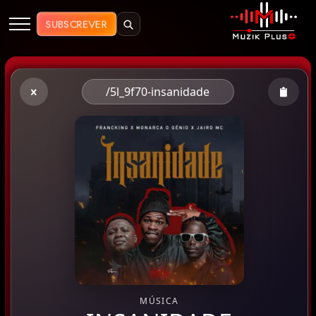
Muzik Plus AO - Streaming de Mú
SUBSCREVER
/5l_9f70-insanidade
MÚSICA