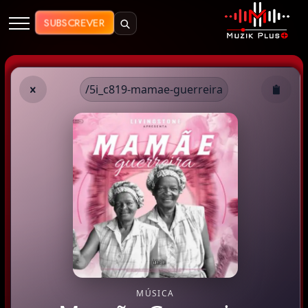
Muzik Plus AO - Streaming de Mú
SUBSCREVER
/5i_c819-mamae-guerreira
MÚSICA