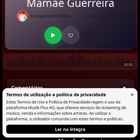
Mamãe Guerreira
•
25 reproduções
•
03:09
Livingstone Artista
00:00
Comentários
▼
×
Termos de utilização e política de privacidade
Estes Termos de Uso e Política de Privacidade regem o uso da
Comentar
plataforma Muzik Plus AO, que oferece serviços de streaming de
música, venda e informações sobre artistas. Ao utilizar a
plataforma, o utilizador concorda com estes termos e políticas.
Ler na íntegra
Tocando agora