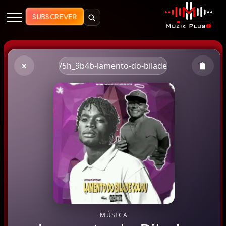
Muzik Plus AO - Streaming de Mú
SUBSCREVER
/5h_9b4b-lamento-do-bilade
MÚSICA