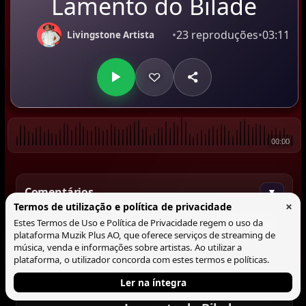
Lamento do Bilade
•
23 reproduções
•
03:11
Livingstone Artista
00:00
Comentários
▼
×
Termos de utilização e política de privacidade
Estes Termos de Uso e Política de Privacidade regem o uso da
Comentar
plataforma Muzik Plus AO, que oferece serviços de streaming de
música, venda e informações sobre artistas. Ao utilizar a
plataforma, o utilizador concorda com estes termos e políticas.
Ler na íntegra
Tocando agora