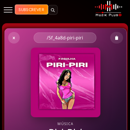
Muzik Plus AO - Streaming de Mú
SUBSCREVER
/5f_4a8d-piri-piri
MÚSICA