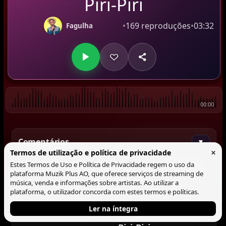
Piri-Piri
•
169 reproduções
•
03:32
Fagulha
00:00
Comentários
▼
×
Termos de utilização e política de privacidade
Estes Termos de Uso e Política de Privacidade regem o uso da
Comentar
plataforma Muzik Plus AO, que oferece serviços de streaming de
música, venda e informações sobre artistas. Ao utilizar a
plataforma, o utilizador concorda com estes termos e políticas.
Ler na íntegra
Tocando agora