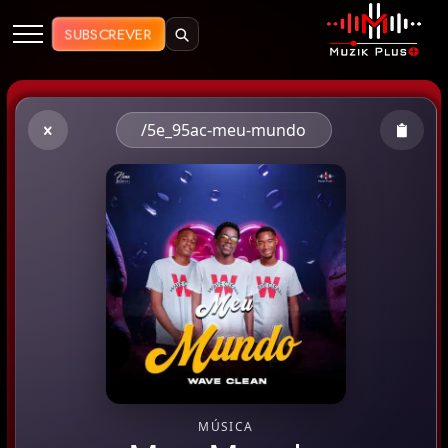
Muzik Plus AO - Streaming de Mú
SUBSCREVER
/5e_95ac-meu-mundo
MÚSICA