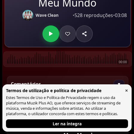
Meu Mundo
•
528 reproduções
•
03:08
Wave Clean
00:00
Comentários
▼
×
Termos de utilização e política de privacidade
Estes Termos de Uso e Política de Privacidade regem o uso da
Comentar
plataforma Muzik Plus AO, que oferece serviços de streaming de
música, venda e informações sobre artistas. Ao utilizar a
plataforma, o utilizador concorda com estes termos e políticas.
Ler na íntegra
Tocando agora