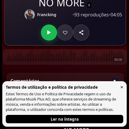
NO MORE
E
•
93 reproduções
•
04:05
Francking
00:00
Comentários
▼
×
Termos de utilização e política de privacidade
Estes Termos de Uso e Política de Privacidade regem o uso da
Comentar
plataforma Muzik Plus AO, que oferece serviços de streaming de
música, venda e informações sobre artistas. Ao utilizar a
plataforma, o utilizador concorda com estes termos e políticas.
Ler na íntegra
Tocando agora