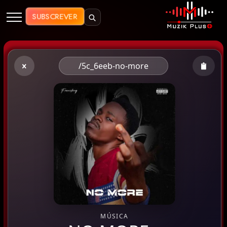
Muzik Plus AO - Streaming de Mú
SUBSCREVER
/5c_6eeb-no-more
MÚSICA